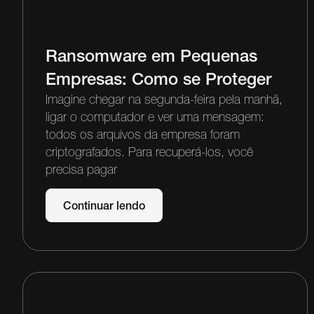
Ransomware em Pequenas
Empresas: Como se Proteger
Imagine chegar na segunda-feira pela manhã,
ligar o computador e ver uma mensagem:
todos os arquivos da empresa foram
criptografados. Para recuperá-los, você
precisa pagar
Continuar lendo