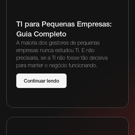
TI para Pequenas Empresas:
Guia Completo
A maioria dos gestores de pequenas
empresas nunca estudou TI. E não
precisaria, se a TI não fosse tão decisiva
para manter o negócio funcionando.
Continuar lendo