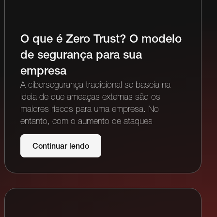
O que é Zero Trust? O modelo
de segurança para sua
empresa
A cibersegurança tradicional se baseia na
ideia de que ameaças externas são os
maiores riscos para uma empresa. No
entanto, com o aumento de ataques
Continuar lendo