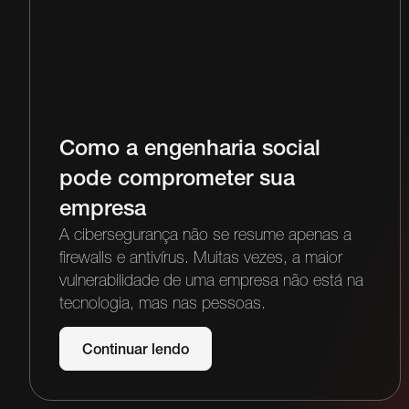
Como a engenharia social
pode comprometer sua
empresa
A cibersegurança não se resume apenas a
firewalls e antivírus. Muitas vezes, a maior
vulnerabilidade de uma empresa não está na
tecnologia, mas nas pessoas.
Continuar lendo