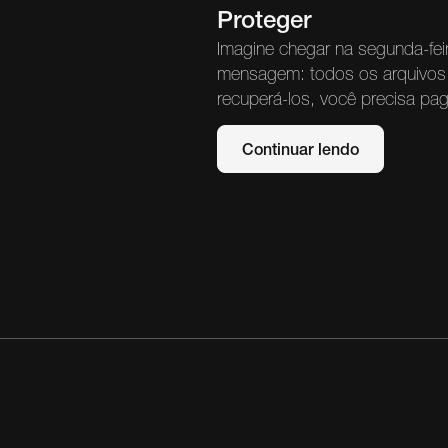
Proteger
Imagine chegar na segunda-fei
mensagem: todos os arquivos 
recuperá-los, você precisa pa
Continuar lendo