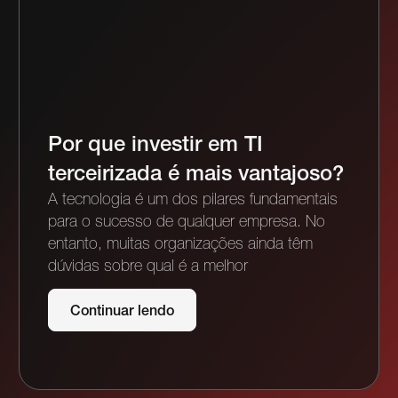
Por que investir em TI
terceirizada é mais vantajoso?
A tecnologia é um dos pilares fundamentais
para o sucesso de qualquer empresa. No
entanto, muitas organizações ainda têm
dúvidas sobre qual é a melhor
Continuar lendo