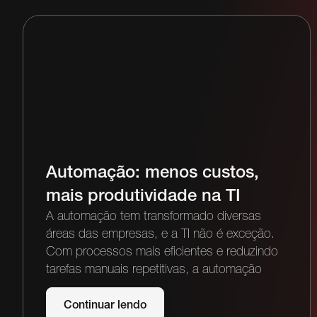
Automação: menos custos,
mais produtividade na TI
A automação tem transformado diversas
áreas das empresas, e a TI não é exceção.
Com processos mais eficientes e reduzindo
tarefas manuais repetitivas, a automação
Continuar lendo