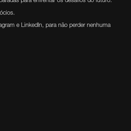
radas para enfrentar os desafios do futuro.
ócios.
tagram
e
LinkedIn
, para não perder nenhuma