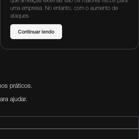
que ameaças externas são os maiores riscos para
uma empresa. No entanto, com o aumento de
ataques
Continuar lendo
os práticos.
ra ajudar.