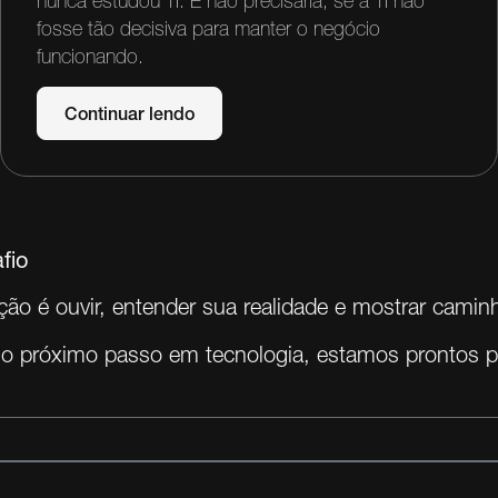
nunca estudou TI. E não precisaria, se a TI não
fosse tão decisiva para manter o negócio
funcionando.
Continuar lendo
fio
ão é ouvir, entender sua realidade e mostrar caminh
 o próximo passo em tecnologia, estamos prontos pa