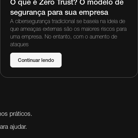
O que é Zero Trust? O modelo de
segurança para sua empresa
A cibersegurança tradicional se baseia na ideia de
que ameaças externas são os maiores riscos para
uma empresa. No entanto, com o aumento de
ataques
Continuar lendo
os práticos.
ra ajudar.