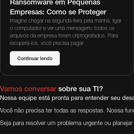
Ransomware em Pequenas
Empresas: Como se Proteger
Imagine chegar na segunda-feira pela manhã, ligar
o computador e ver uma mensagem: todos os
arquivos da empresa foram criptografados. Para
recuperá-los, você precisa pagar
Continuar lendo
Vamos conversar
sobre sua TI?
Nossa equipe está pronta para entender seu desa
Você não precisa ter todas as respostas. Nossa funç
Seja para resolver um problema urgente ou planejar