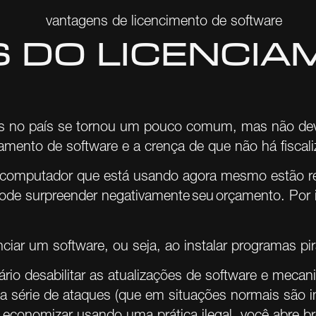
Com o FlexSecurity, tenha cibersegurança para
empresas com defesa ativa, detecção de
ameaças e resposta contínua.
 DO LICENCIA
as no país se tornou um pouco comum, mas não deve
mento de software e a crença de que não há fiscali
Produtos e Licenças
do computador que está usando agora mesmo estão r
e surpreender negativamente seu orçamento. Por is
Licenciamento de software e hardware para
empresas: Microsoft 365, servidores e redes,
com implantação confiável.
nciar um software, ou seja, ao instalar
programas pir
rio desabilitar as atualizações de software e meca
ma série de ataques (que em situações normais são 
 economizar usando uma prática ilegal, você abre br