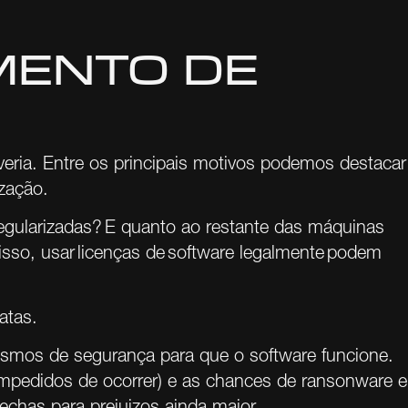
Com o FlexSupport, você tem suporte de TI
para empresas com atendimento ágil,
monitoramento e gestão proativa.
MENTO DE
ria. Entre os principais motivos podemos destacar
zação.
DPi Labs
egularizadas? E quanto ao restante das máquinas
so, usar licenças de software legalmente podem
Pesquisa aplicada em IA, aprendizado de
máquina e automação de processos para
PMEs. Em breve mais detalhes.
atas
.
nismos de segurança para que o software funcione.
impedidos de ocorrer) e as chances de ransonware e
echas para prejuizos ainda maior.