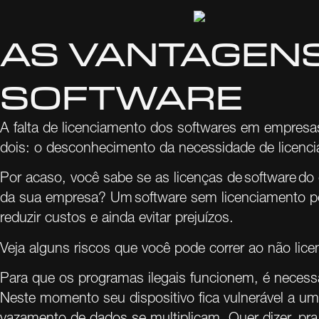
Com o FlexBackup, seu backup em nuvem
empresarial é automático, seguro e com
recuperação em minutos.
AS VANTAGENS
SOFTWARE
A falta de licenciamento dos softwares em empres
dois: o desconhecimento da necessidade de licencia
Desenvolvimento de Software
Por acaso, você sabe se as licenças de software 
da sua empresa? Um software sem licenciamento pod
Desenvolvimento de software sob medida com
a metodologia FlexDev, integrando sistemas e
reduzir custos e ainda evitar prejuízos.
eliminando retrabalho.
Veja alguns riscos que você pode correr ao não lice
Para que os programas ilegais funcionem, é necessá
Neste momento seu dispositivo fica vulnerável a u
vazamento de dados se multiplicam. Quer dizer, pra