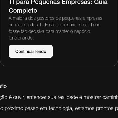
TI para Pequenas Empresas: Guia
Completo
A maioria dos gestores de pequenas empresas
nunca estudou TI. E não precisaria, se a TI não
fosse tão decisiva para manter o negócio
funcionando.
Continuar lendo
fio
ão é ouvir, entender sua realidade e mostrar caminh
 o próximo passo em tecnologia, estamos prontos pa