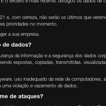
E o terceiro e mais recente, divulgou os dados de c
21 e, com certeza, não serão os últimos que verem
res prioridades no momento.
eger a sua empresa.
o de dados?
ança da informação e a segurança dos dados corpo
sendo expostas, copiadas, transmitidas, visualizad
pyware, uso inadequado da rede de computadores, al
ra uma violação e vazamento de dados.
ume de ataques?